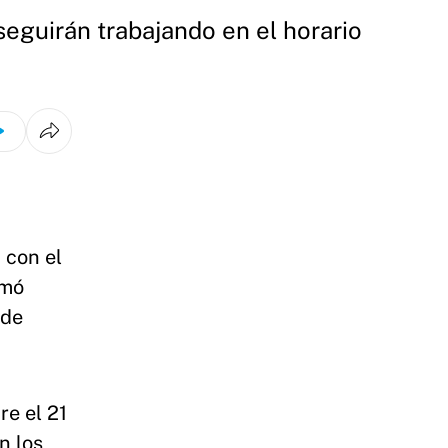
seguirán trabajando en el horario
 con el
rmó
 de
re el 21
n los