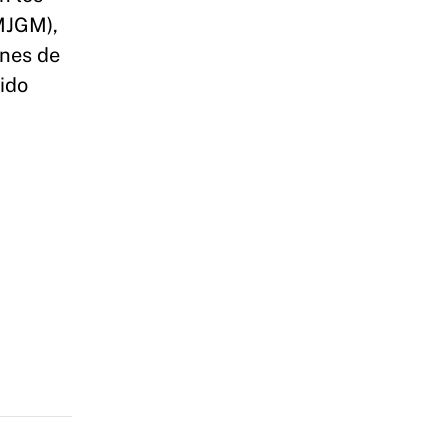
MJGM),
rnes de
ido