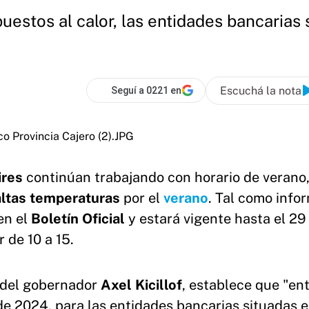
uestos al calor, las entidades bancarias 
Escuchá la nota
Seguí a 0221 en
ires
continúan trabajando con horario de verano,
altas temperaturas
por el
verano
. Tal como info
 en el
Boletín Oficial
y estará vigente hasta el 29
 de 10 a 15.
a del gobernador
Axel Kicillof
, establece que "ent
e 2024, para las entidades bancarias situadas e