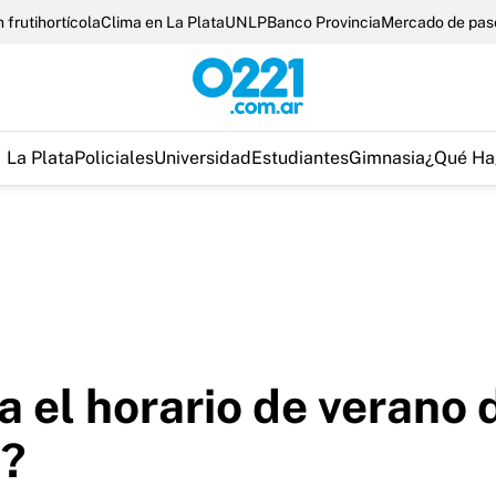
 frutihortícola
Clima en La Plata
UNLP
Banco Provincia
Mercado de pas
La Plata
Policiales
Universidad
Estudiantes
Gimnasia
¿Qué Ha
 el horario de verano 
a?