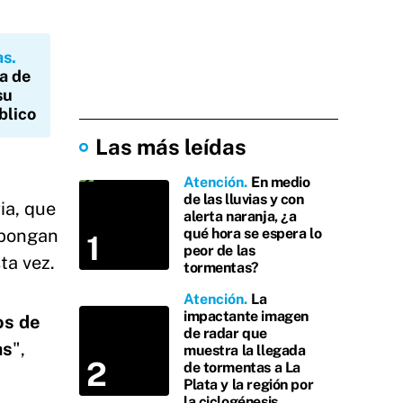
as
ia de
su
blico
Las más leídas
Atención
En medio
de las lluvias y con
ia, que
alerta naranja, ¿a
expongan
qué hora se espera lo
peor de las
ta vez.
tormentas?
Atención
La
impactante imagen
os de
de radar que
as
",
muestra la llegada
de tormentas a La
Plata y la región por
la ciclogénesis