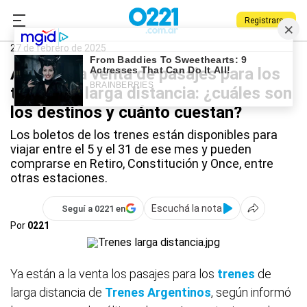
Registrarse
0221.com.ar
Provincia
Trenes
27 de febrero de 2025
Arrancó la venta de pasajes para los
trenes de larga distancia: ¿cuáles son
los destinos y cuánto cuestan?
Los boletos de los trenes están disponibles para
viajar entre el 5 y el 31 de ese mes y pueden
comprarse en Retiro, Constitución y Once, entre
otras estaciones.
Escuchá la nota
Seguí a 0221 en
Por
0221
Ya están a la venta los pasajes para los
trenes
de
larga distancia de
Trenes Argentinos
, según informó