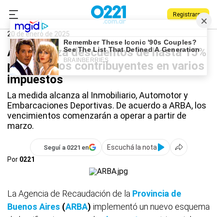
Registrarse
0221.com.ar
Provincia
ARBA
20 de enero de 2025
ARBA lanza descuentos de hasta 15%
para buenos contribuyentes en varios
impuestos
La medida alcanza al Inmobiliario, Automotor y
Embarcaciones Deportivas. De acuerdo a ARBA, los
vencimientos comenzarán a operar a partir de
marzo.
Escuchá la nota
Seguí a 0221 en
Por
0221
La Agencia de Recaudación de la
Provincia de
Buenos Aires
(
ARBA
)
implementó un nuevo esquema