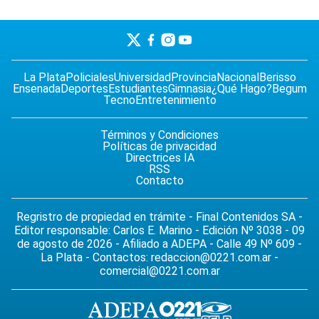
La Plata
Policiales
Universidad
Provincia
Nacional
Berisso
Ensenada
Deportes
Estudiantes
Gimnasia
¿Qué Hago?
Begum
Tecno
Entretenimiento
Términos y Condiciones
Políticas de privacidad
Directrices IA
RSS
Contacto
Regristro de propiedad en trámite - Final Contenidos SA -
Editor responsable: Carlos E. Marino - Edición Nº 3038 - 09
de agosto de 2026 - Afiliado a ADEPA - Calle 49 Nº 609 -
La Plata - Contactos:
redaccion@0221.com.ar
-
comercial@0221.com.ar