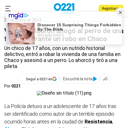
Registrarse
0221.com.ar
Policiales
Chaco
30 de enero de 2024
Video: un ladrón ahogó al perro de una
familia durante un robo en Chaco
Un chico de 17 años, con un nutrido historial
delictivo, entró a robar la vivienda de una familia en
Chaco y asesinó a un perro. Lo ahorcó y tiró a una
pileta.
Escuchá la nota
Seguí a 0221 en
Por
0221
La Policía detuvo a un adolescente de 17 años tras
ser identificado como autor de un terrible episodio
ocurrido horas antes en la ciudad de
Resistencia
,