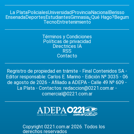
La Plata
Policiales
Universidad
Provincia
Nacional
Berisso
Ensenada
Deportes
Estudiantes
Gimnasia
¿Qué Hago?
Begum
Tecno
Entretenimiento
Términos y Condiciones
Políticas de privacidad
Directrices IA
RSS
Contacto
Regristro de propiedad en trámite - Final Contenidos SA -
Editor responsable: Carlos E. Marino - Edición Nº 3035 - 06
de agosto de 2026 - Afiliado a ADEPA - Calle 49 Nº 609 -
La Plata - Contactos:
redaccion@0221.com.ar
-
comercial@0221.com.ar
Copyright 0221.com.ar 2026. Todos los
derechos reservados