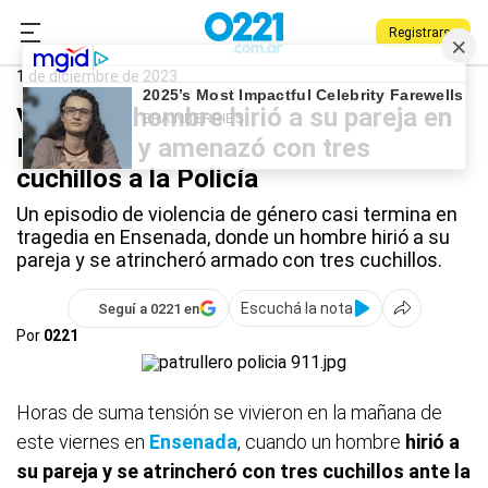
Registrarse
0221.com.ar
Policiales
Ensenada
1 de diciembre de 2023
Video: un hombre hirió a su pareja en
Ensenada y amenazó con tres
cuchillos a la Policía
Un episodio de violencia de género casi termina en
tragedia en Ensenada, donde un hombre hirió a su
pareja y se atrincheró armado con tres cuchillos.
Escuchá la nota
Seguí a 0221 en
Por
0221
Horas de suma tensión se vivieron en la mañana de
este viernes en
Ensenada
, cuando un hombre
hirió a
su pareja y se atrincheró con tres cuchillos ante la