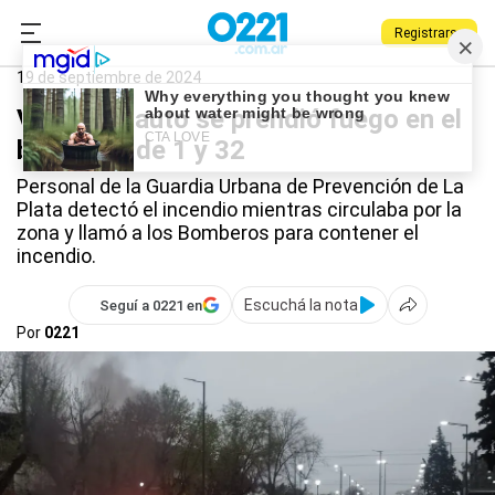
Registrarse
0221.com.ar
Policiales
Bajo nivel
19 de septiembre de 2024
Video: un auto se prendió fuego en el
bajo nivel de 1 y 32
Personal de la Guardia Urbana de Prevención de La
Plata detectó el incendio mientras circulaba por la
zona y llamó a los Bomberos para contener el
incendio.
Escuchá la nota
Seguí a 0221 en
Por
0221