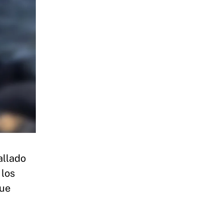
allado
 los
que