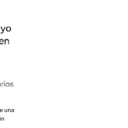
de una
én