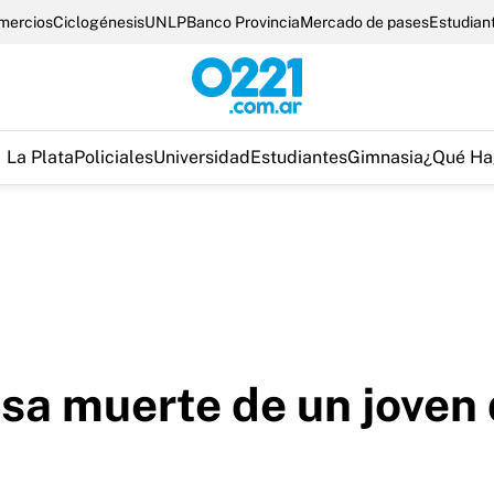
omercios
Ciclogénesis
UNLP
Banco Provincia
Mercado de pases
Estudian
La Plata
Policiales
Universidad
Estudiantes
Gimnasia
¿Qué Ha
usa muerte de un joven 