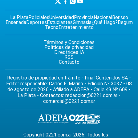
La Plata
Policiales
Universidad
Provincia
Nacional
Berisso
Ensenada
Deportes
Estudiantes
Gimnasia
¿Qué Hago?
Begum
Tecno
Entretenimiento
Términos y Condiciones
Políticas de privacidad
Directrices IA
RSS
Contacto
Regristro de propiedad en trámite - Final Contenidos SA -
Editor responsable: Carlos E. Marino - Edición Nº 3037 - 08
de agosto de 2026 - Afiliado a ADEPA - Calle 49 Nº 609 -
La Plata - Contactos:
redaccion@0221.com.ar
-
comercial@0221.com.ar
Copyright 0221.com.ar 2026. Todos los