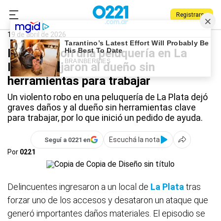
Registrarse
0221.com.ar
Policiales
La Plata
19 de abril de 2026
Desvalijaron una peluquería en La
Plata y dejaron al dueño sin
herramientas para trabajar
Un violento robo en una peluquería de La Plata dejó
graves daños y al dueño sin herramientas clave
para trabajar, por lo que inició un pedido de ayuda.
Escuchá la nota
Seguí a 0221 en
Por
0221
Delincuentes ingresaron a un local de
La Plata
tras
forzar uno de los accesos y desataron un ataque que
generó importantes daños materiales. El episodio se