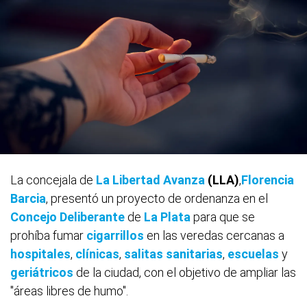
La concejala de
La Libertad Avanza
(LLA)
,
Florencia
Barcia
, presentó un proyecto de ordenanza en el
Concejo Deliberante
de
La Plata
para que se
prohíba fumar
cigarrillos
en las veredas cercanas a
hospitales
,
clínicas
,
salitas sanitarias
,
escuelas
y
geriátricos
de la ciudad, con el objetivo de ampliar las
"áreas libres de humo".