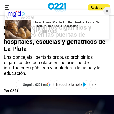
Registrarse
0221.com.ar
La Plata
Cigarrillos
19 de abril de 2026
Quieren prohibir los cigarrillos y
vapeadores en las puertas de
hospitales, escuelas y geriátricos de
La Plata
Una concejala libertaria propuso prohibir los
cigarrillos de toda clase en las puertas de
instituciones públicas vinculadas a la salud y la
educación.
Escuchá la nota
Seguí a 0221 en
Por
0221