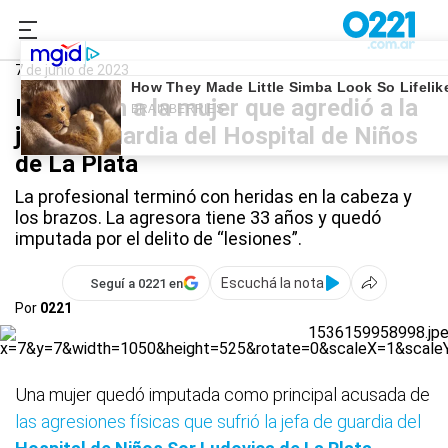
0221.com.ar
La Plata
Hospital de Niños
7 de junio de 2023
Imputaron a la mujer que agredió a la
jefa de guardia del Hospital de Niños
de La Plata
La profesional terminó con heridas en la cabeza y
los brazos. La agresora tiene 33 años y quedó
imputada por el delito de “lesiones”.
Escuchá la nota
Seguí a 0221 en
Por
0221
Una mujer quedó imputada como principal acusada de
las agresiones físicas que sufrió la jefa de guardia del