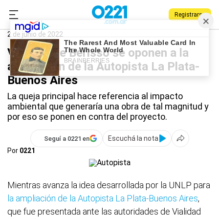
Registrarse
0221.com.ar
La Plata
Autopista La Plata-Buenos Aires
2 de junio de 2022
Vecinos de Berisso se oponen a la
ampliación de la Autopista La Plata-
Buenos Aires
La queja principal hace referencia al impacto
ambiental que generaría una obra de tal magnitud y
por eso se ponen en contra del proyecto.
Escuchá la nota
Seguí a 0221 en
Por
0221
Mientras avanza la idea desarrollada por la UNLP para
la ampliación de la Autopista La Plata-Buenos Aires
,
que fue presentada ante las autoridades de Vialidad