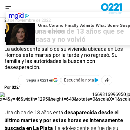
0221.com.ar
Policiales
menor desaparecida
23 de noviembre de 2022
Buscan a una chica de 13 años que se
fue de su casa y no volvió
La adolescente salió de su vivienda ubicada en Los
Hornos este martes por la tarde y no regresó. Su
familia y las autoridades la buscan con
desesperación.
Escuchá la nota
Seguí a 0221 en
Por
0221
Una chica de 13 años está
desaparecida desde el
último martes y por estas horas es intensamente
buscada en La Plata
.
La adolescente se fue de su