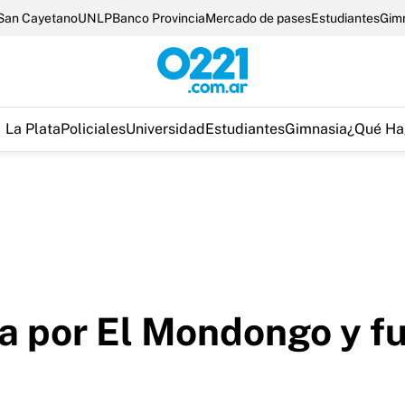
San Cayetano
UNLP
Banco Provincia
Mercado de pases
Estudiantes
Gim
La Plata
Policiales
Universidad
Estudiantes
Gimnasia
¿Qué Ha
a por El Mondongo y fu