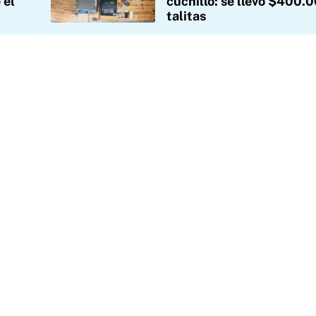
 el
cuchillo: se llevó $400.
talitas