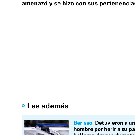
amenazó y se hizo con sus pertenencia
Lee además
Berisso
Detuvieron a u
hombre por herir a su pa