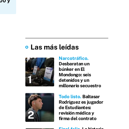
000 y
Las más leídas
Narcotráfico
Desbaratan un
búnker en El
Mondongo: seis
detenidos y un
millonario secuestro
Todo listo
Baltasar
Rodríguez es jugador
de Estudiantes:
revisión médica y
firma del contrato