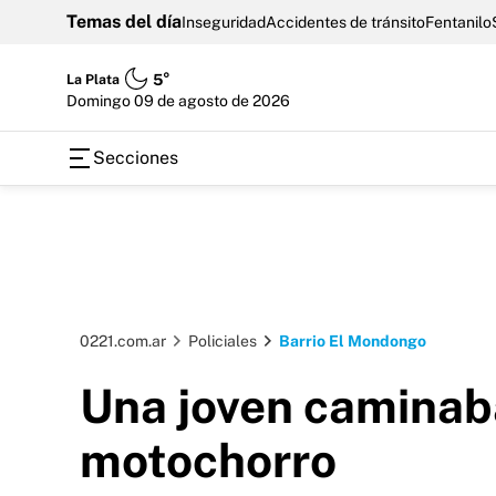
Temas del día
Inseguridad
Accidentes de tránsito
Fentanilo
La Plata
5°
domingo 09 de agosto de 2026
Secciones
0221.com.ar
Policiales
Barrio El Mondongo
Una joven caminab
motochorro