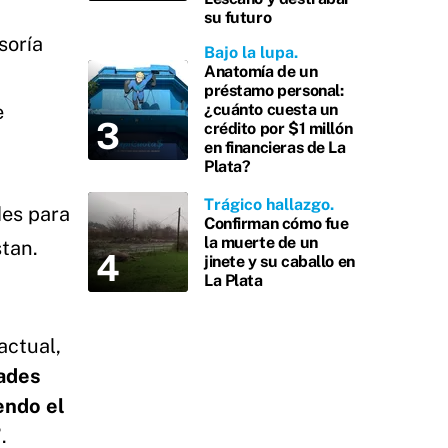
su futuro
soría
Bajo la lupa
Anatomía de un
préstamo personal:
e
¿cuánto cuesta un
crédito por $1 millón
en financieras de La
Plata?
Trágico hallazgo
des para
Confirman cómo fue
la muerte de un
stan.
jinete y su caballo en
La Plata
actual,
tades
endo el
”
.