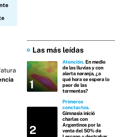
ente
te
Las más leídas
Atención
En medio
de las lluvias y con
fatura
alerta naranja, ¿a
encia
qué hora se espera lo
peor de las
tormentas?
Primeros
conctactos
Gimnasia inició
charlas con
Argentinos por la
venta del 50% de
Lescano y destrabar