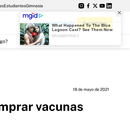
es
Estudiantes
Gimnasia
Iniciar Sesión
Registrarse
go?
18 de mayo de 2021
omprar vacunas