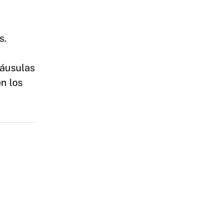
s.
láusulas
n los