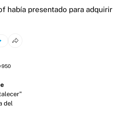
f había presentado para adquirir
ue
talecer"
a del