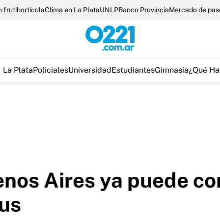
 frutihortícola
Clima en La Plata
UNLP
Banco Provincia
Mercado de pas
La Plata
Policiales
Universidad
Estudiantes
Gimnasia
¿Qué Ha
uenos Aires ya puede c
rus