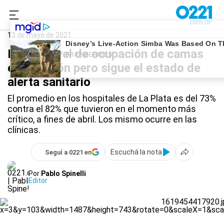
0221.com.ar
La Plata
Coronavirus
13 de mayo de 2021
Bajó el nivel de ocupación de camas
en la región pero sigue el estado de
alerta sanitario
El promedio en los hospitales de La Plata es del 73%
contra el 82% que tuvieron en el momento más
crítico, a fines de abril. Los mismo ocurre en las
clínicas.
Escuchá la nota
Seguí a 0221 en
Por
Pablo Spinelli
Editor