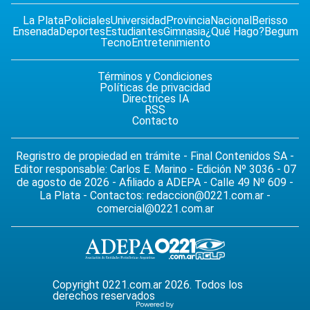
La Plata
Policiales
Universidad
Provincia
Nacional
Berisso
Ensenada
Deportes
Estudiantes
Gimnasia
¿Qué Hago?
Begum
Tecno
Entretenimiento
Términos y Condiciones
Políticas de privacidad
Directrices IA
RSS
Contacto
Regristro de propiedad en trámite - Final Contenidos SA -
Editor responsable: Carlos E. Marino - Edición Nº 3036 - 07
de agosto de 2026 - Afiliado a ADEPA - Calle 49 Nº 609 -
La Plata - Contactos:
redaccion@0221.com.ar
-
comercial@0221.com.ar
Copyright 0221.com.ar 2026. Todos los
derechos reservados