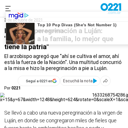
0221.com.ar
Nacional
3 de octubre de 2021
Poli en la peregrinación a Luján:
"Apuesten a la familia, lo mejor que
tiene la patria"
El arzobispo agregó que "ahí se cultiva el amor, ahí
está la fuerza de la Nación". Una multitud concurrió
a la misa e hizo la peregrinación a pie a Luján.
Escuchá la nota
Seguí a 0221 en
Por
0221
Se llevó a cabo una nueva peregrinación a la virgen de
Luján, en donde se congregaron miles de fieles que