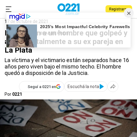
Registrarse
0221.com.ar
Policiales
violencia de género
17 de octubre de 2021
Detuvieron a un hombre que golpeó y
atacó brutalmente a su ex pareja en
La Plata
La víctima y el victimario están separados hace 16
años pero viven bajo el mismo techo. El hombre
quedó a disposición de la Justicia.
Escuchá la nota
Seguí a 0221 en
Por
0221