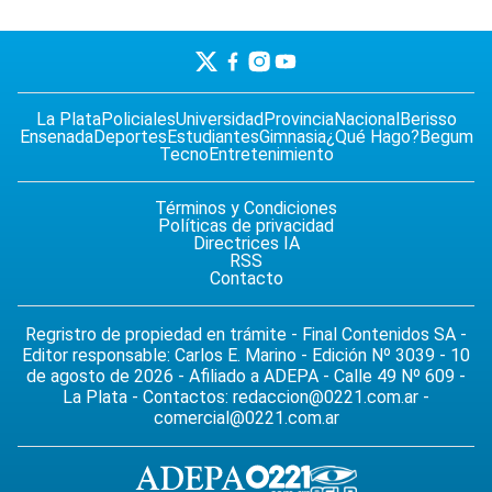
La Plata
Policiales
Universidad
Provincia
Nacional
Berisso
Ensenada
Deportes
Estudiantes
Gimnasia
¿Qué Hago?
Begum
Tecno
Entretenimiento
Términos y Condiciones
Políticas de privacidad
Directrices IA
RSS
Contacto
Regristro de propiedad en trámite - Final Contenidos SA -
Editor responsable: Carlos E. Marino - Edición Nº 3039 - 10
de agosto de 2026 - Afiliado a ADEPA - Calle 49 Nº 609 -
La Plata - Contactos:
redaccion@0221.com.ar
-
comercial@0221.com.ar