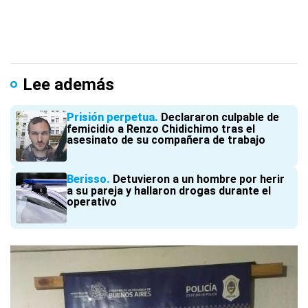
Lee además
Prisión perpetua
Declararon culpable de
femicidio a Renzo Chidichimo tras el
asesinato de su compañera de trabajo
Berisso
Detuvieron a un hombre por herir
a su pareja y hallaron drogas durante el
operativo