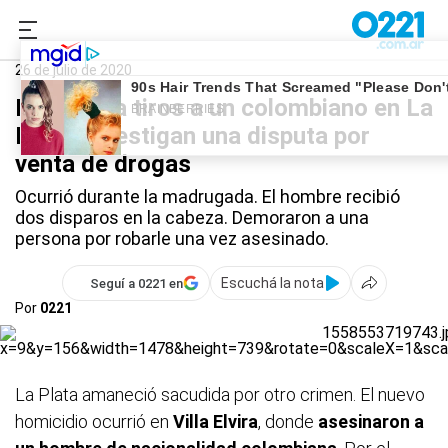
0221.com.ar
Policiales
Crimen en Villa Elvira
26 de julio de 2020
Mataron a tiros a un colombiano en La
Plata: investigan una disputa por
venta de drogas
Ocurrió durante la madrugada. El hombre recibió
dos disparos en la cabeza. Demoraron a una
persona por robarle una vez asesinado.
Escuchá la nota
Seguí a 0221 en
Por
0221
La Plata amaneció sacudida por otro crimen. El nuevo
homicidio ocurrió en
Villa Elvira
, donde
asesinaron a