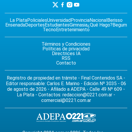
La Plata
Policiales
Universidad
Provincia
Nacional
Berisso
Ensenada
Deportes
Estudiantes
Gimnasia
¿Qué Hago?
Begum
Tecno
Entretenimiento
Términos y Condiciones
Políticas de privacidad
Directrices IA
RSS
Contacto
Regristro de propiedad en trámite - Final Contenidos SA -
Editor responsable: Carlos E. Marino - Edición Nº 3035 - 06
de agosto de 2026 - Afiliado a ADEPA - Calle 49 Nº 609 -
La Plata - Contactos:
redaccion@0221.com.ar
-
comercial@0221.com.ar