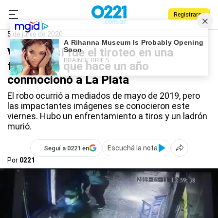
Registrarse
0221.com.ar
Policiales
5 de junio de 2020
VIDEO: Así fue el tiroteo en una
financiera que hace un año
conmocionó a La Plata
El robo ocurrió a mediados de mayo de 2019, pero
las impactantes imágenes se conocieron este
viernes. Hubo un enfrentamiento a tiros y un ladrón
murió.
Escuchá la nota
Seguí a 0221 en
Por
0221