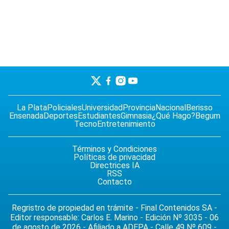
La Plata
Policiales
Universidad
Provincia
Nacional
Berisso
Ensenada
Deportes
Estudiantes
Gimnasia
¿Qué Hago?
Begum
Tecno
Entretenimiento
Términos y Condiciones
Políticas de privacidad
Directrices IA
RSS
Contacto
Regristro de propiedad en trámite - Final Contenidos SA -
Editor responsable: Carlos E. Marino - Edición Nº 3035 - 06
de agosto de 2026 - Afiliado a ADEPA - Calle 49 Nº 609 -