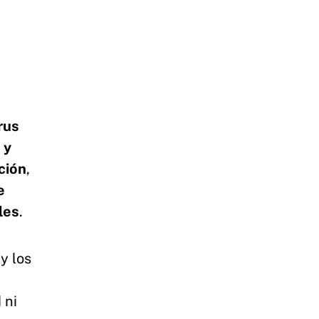
rus
 y
ción
,
e
les
.
y los
 ni