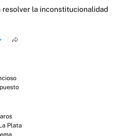
resolver la inconstitucionalidad
ncioso
spuesto
paros
La Plata
prema