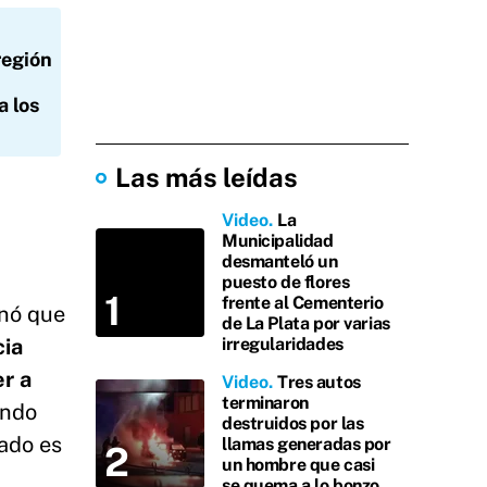
región
a los
Las más leídas
Video
La
Municipalidad
desmanteló un
puesto de flores
frente al Cementerio
gnó que
de La Plata por varias
cia
irregularidades
r a
Video
Tres autos
terminaron
endo
destruidos por las
tado es
llamas generadas por
un hombre que casi
se quema a lo bonzo