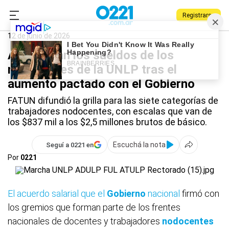
Registrarse
0221.com.ar
Universidad
Nodocentes
12 de junio de 2026
Así quedan los sueldos de los
nodocentes de la UNLP tras el
aumento pactado con el Gobierno
FATUN difundió la grilla para las siete categorías de
trabajadores nodocentes, con escalas que van de
los $837 mil a los $2,5 millones brutos de básico.
Escuchá la nota
Seguí a 0221 en
Por
0221
El acuerdo salarial que el
Gobierno
nacional
firmó con
los gremios que forman parte de los frentes
nacionales de docentes y trabajadores
nodocentes