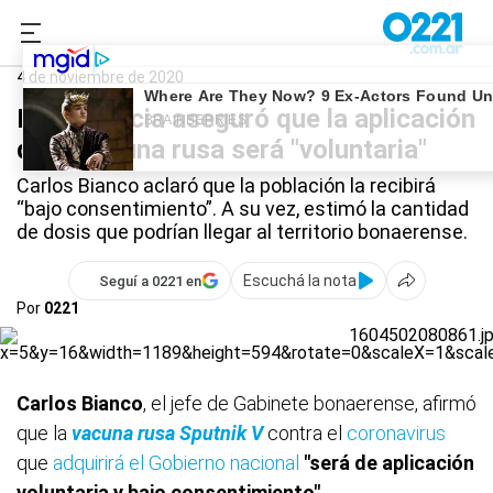
0221.com.ar
Provincia
Vacuna Coronavirus
4 de noviembre de 2020
La Provincia aseguró que la aplicación
de la vacuna rusa será "voluntaria"
Carlos Bianco aclaró que la población la recibirá
“bajo consentimiento”. A su vez, estimó la cantidad
de dosis que podrían llegar al territorio bonaerense.
Escuchá la nota
Seguí a 0221 en
Por
0221
Carlos Bianco
, el jefe de Gabinete bonaerense, afirmó
que la
vacuna rusa Sputnik V
contra el
coronavirus
que
adquirirá el Gobierno nacional
"será de aplicación
voluntaria y bajo consentimiento".