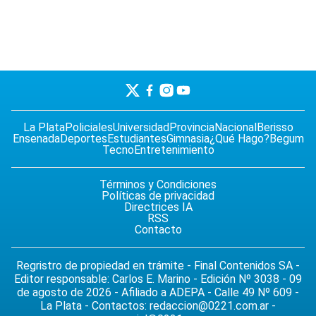
La Plata
Policiales
Universidad
Provincia
Nacional
Berisso
Ensenada
Deportes
Estudiantes
Gimnasia
¿Qué Hago?
Begum
Tecno
Entretenimiento
Términos y Condiciones
Políticas de privacidad
Directrices IA
RSS
Contacto
Regristro de propiedad en trámite - Final Contenidos SA -
Editor responsable: Carlos E. Marino - Edición Nº 3038 - 09
de agosto de 2026 - Afiliado a ADEPA - Calle 49 Nº 609 -
La Plata - Contactos:
redaccion@0221.com.ar
-