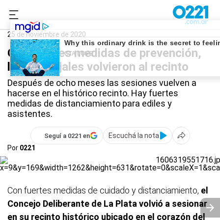
0221.com.ar
La Plata
Concejo Deliberante
25 de noviembre de 2020
Con fuertes medidas de prevención,
los concejales volvieron al recinto
Después de ocho meses las sesiones vuelven a
hacerse en el histórico recinto. Hay fuertes
medidas de distanciamiento para ediles y
asistentes.
Escuchá la nota
Seguí a 0221 en
Por
0221
Con fuertes medidas de cuidado y distanciamiento,
el
Concejo Deliberante de La Plata volvió a sesionar
en su recinto histórico ubicado en el corazón del