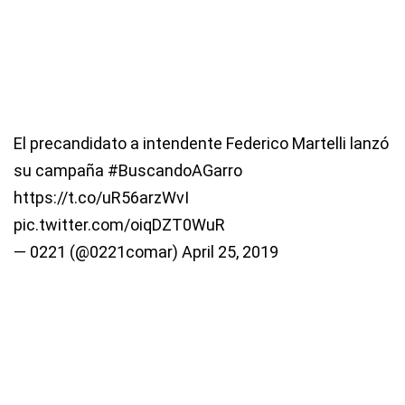
El precandidato a intendente Federico Martelli lanzó
su campaña
#BuscandoAGarro
https://t.co/uR56arzWvI
pic.twitter.com/oiqDZT0WuR
— 0221 (@0221comar)
April 25, 2019