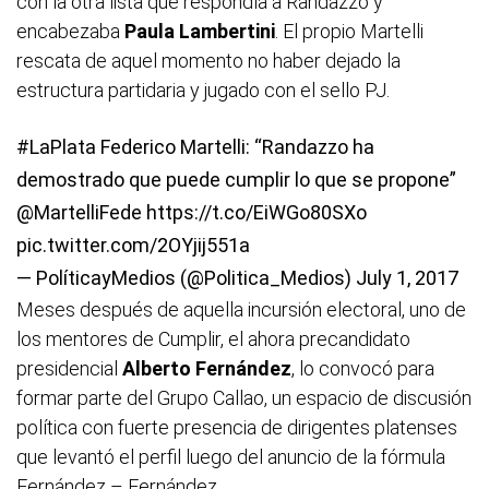
con la otra lista que respondía a Randazzo y
encabezaba
Paula Lambertini
. El propio Martelli
rescata de aquel momento no haber dejado la
estructura partidaria y jugado con el sello PJ.
#LaPlata
Federico Martelli: “Randazzo ha
demostrado que puede cumplir lo que se propone”
@MartelliFede
https://t.co/EiWGo80SXo
pic.twitter.com/2OYjij551a
— PolíticayMedios (@Politica_Medios)
July 1, 2017
Meses después de aquella incursión electoral, uno de
los mentores de Cumplir, el ahora precandidato
presidencial
Alberto Fernández
, lo convocó para
formar parte del Grupo Callao, un espacio de discusión
política con fuerte presencia de dirigentes platenses
que levantó el perfil luego del anuncio de la fórmula
Fernández – Fernández.