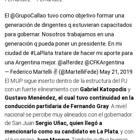
El
@GrupoCallao
tuvo como objetivo formar una
generación de dirigentes q estuvieran capacitados
para gobernar. Nosotros trabajamos en una
generación q pueda poner un presidente. En mi
ciudad de
#LaPlata
tratare de hacer mi aporte para
una Argentina mejor.
@alferdez
@CFKArgentina
— Federico Martelli ✌ (@MartelliFede)
May 21, 2019
El MUP sigue inserto dentro de la estructura del PJ
con un fuerte elineamiento con
Gabriel Katopodis
y
Gustavo Menéndez, el cual tuvo continuidad en la
conducción partidaria de Fernando Gray
. A nivel
nacional se percibe muy alineados con el gobernador
de San Juan
Sergio Uñac, quien llegó a
mencionarlo como su candidato en La Plata
, y con
el tucumano
Juan Manzur
. También cultiva buenas