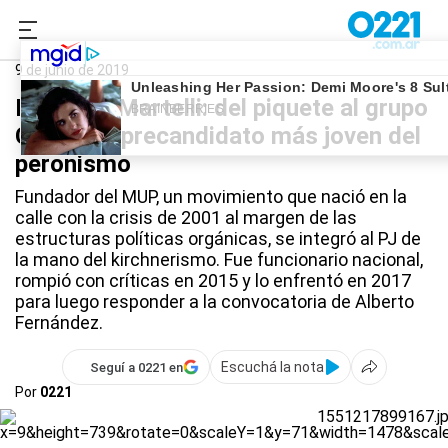
0221.com.ar
La Plata
Elecciones 2019
9 de junio de 2019
Federico Martelli: del piquete al grupo
Callao, el precandidato más joven del
peronismo
Fundador del MUP, un movimiento que nació en la
calle con la crisis de 2001 al margen de las
estructuras políticas orgánicas, se integró al PJ de
la mano del kirchnerismo. Fue funcionario nacional,
rompió con críticas en 2015 y lo enfrentó en 2017
para luego responder a la convocatoria de Alberto
Fernández.
Escuchá la nota
Seguí a 0221 en
Por
0221