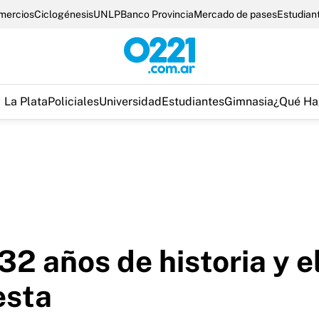
omercios
Ciclogénesis
UNLP
Banco Provincia
Mercado de pases
Estudian
La Plata
Policiales
Universidad
Estudiantes
Gimnasia
¿Qué Ha
2 años de historia y e
esta