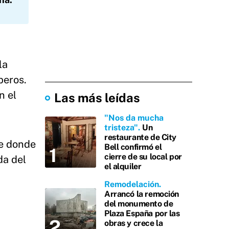
la
peros.
n el
Las más leídas
"Nos da mucha
tristeza"
Un
restaurante de City
de donde
Bell confirmó el
cierre de su local por
da del
el alquiler
Remodelación
Arrancó la remoción
del monumento de
Plaza España por las
obras y crece la