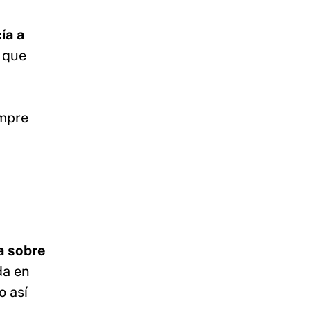
ía a
s que
a
empre
a sobre
da en
o así