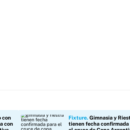
o con
Fixture
Gimnasia y Ries
ra con
tienen fecha confirmada
tiva
el cruce de Copa Argenti