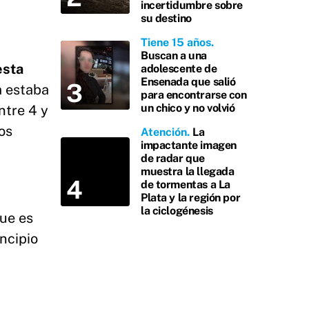
incertidumbre sobre
su destino
Tiene 15 años
Buscan a una
esta
adolescente de
Ensenada que salió
a estaba
para encontrarse con
un chico y no volvió
ntre 4 y
los
Atención
La
impactante imagen
de radar que
muestra la llegada
de tormentas a La
Plata y la región por
la ciclogénesis
que es
incipio