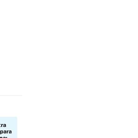
tra
 para
na: