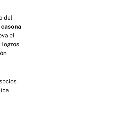
o del
a casona
eva el
 logros
ión
 socios
lica