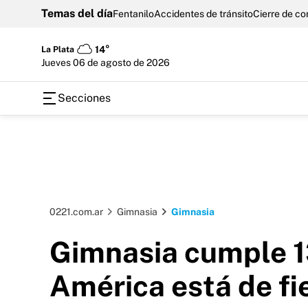
Temas del día
Fentanilo
Accidentes de tránsito
Cierre de c
La Plata
14°
jueves 06 de agosto de 2026
Secciones
0221.com.ar
Gimnasia
Gimnasia
Gimnasia cumple 13
América está de fi