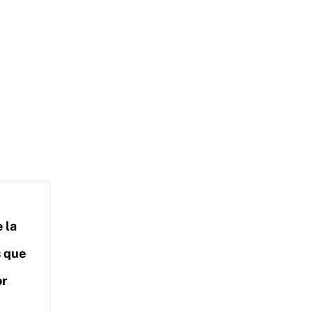
 la
s que
or