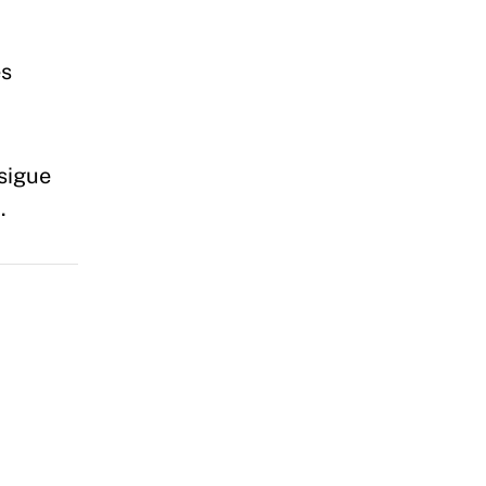
es
sigue
.