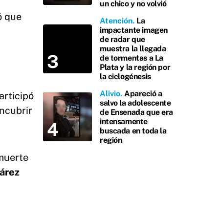
un chico y no volvió
ó que
Atención
La
impactante imagen
de radar que
muestra la llegada
de tormentas a La
Plata y la región por
la ciclogénesis
Alivio
Apareció a
articipó
salvo la adolescente
encubrir
de Ensenada que era
intensamente
buscada en toda la
región
 muerte
uárez