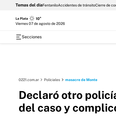
Temas del día
Fentanilo
Accidentes de tránsito
Cierre de c
La Plata
10°
viernes 07 de agosto de 2026
Secciones
0221.com.ar
Policiales
masacre de Monte
Declaró otro polic
del caso y complicó