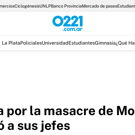
omercios
Ciclogénesis
UNLP
Banco Provincia
Mercado de pases
Estudian
La Plata
Policiales
Universidad
Estudiantes
Gimnasia
¿Qué Ha
ía por la masacre de M
 a sus jefes