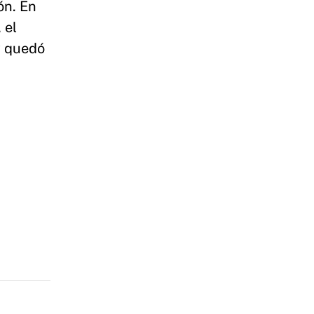
ón. En
 el
y quedó