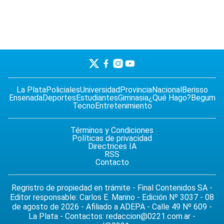
La Plata
Policiales
Universidad
Provincia
Nacional
Berisso
Ensenada
Deportes
Estudiantes
Gimnasia
¿Qué Hago?
Begum
Tecno
Entretenimiento
Términos y Condiciones
Políticas de privacidad
Directrices IA
RSS
Contacto
Regristro de propiedad en trámite - Final Contenidos SA -
Editor responsable: Carlos E. Marino - Edición Nº 3037 - 08
de agosto de 2026 - Afiliado a ADEPA - Calle 49 Nº 609 -
La Plata - Contactos:
redaccion@0221.com.ar
-