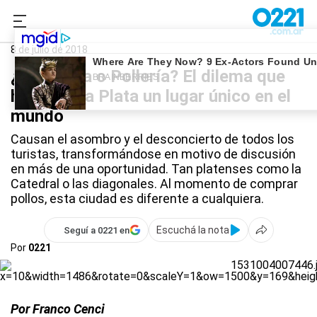
0221.com.ar
La Plata
La Plata
8 de julio de 2018
¿Pollajería o Pollería? El dilema que
hace de La Plata un lugar único en el
mundo
Causan el asombro y el desconcierto de todos los
turistas, transformándose en motivo de discusión
en más de una oportunidad. Tan platenses como la
Catedral o las diagonales. Al momento de comprar
pollos, esta ciudad es diferente a cualquiera.
Escuchá la nota
Seguí a 0221 en
Por
0221
Por Franco Cenci