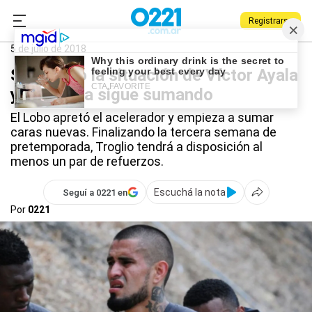
Registrarse
0221.com.ar
Gimnasia
Gimnasia
5 de julio de 2018
Se definió la situación de Víctor Ayala
y Gimnasia sigue sumando
El Lobo apretó el acelerador y empieza a sumar
caras nuevas. Finalizando la tercera semana de
pretemporada, Troglio tendrá a disposición al
menos un par de refuerzos.
Escuchá la nota
Seguí a 0221 en
Por
0221