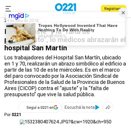
Registrarse
0221.com.ar
La Plata
Hospital San Martín
24 de julio de 2018
Por el "ajuste" y la "falta de
presupuesto", lo médicos abrazarán el
hospital San Martín
Los trabajadores del Hospital San Martín, ubicado
en 1 y 70, realizarán un abrazo simbólico al edificio a
partir de las 10 de este miércoles. Es en el marco
del paro convocado por la Asociación Sindical de
Profesionales de la Salud de la Provincia de Buenos
Aires (CICOP) contra el “ajuste” y la “falta de
presupuesto” que vive la salud pública.
Escuchá la nota
Seguí a 0221 en
Por
0221