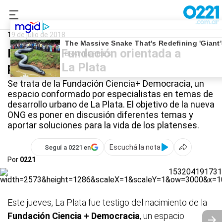
0221.com.ar
La Plata
Fundación Ciencia + Democracia.
19 de julio de 2018
Nace una Fundación orientada a
potenciar La Plata
Se trata de la Fundación Ciencia+ Democracia, un
espacio conformado por especialistas en temas de
desarrollo urbano de La Plata. El objetivo de la nueva
ONG es poner en discusión diferentes temas y
aportar soluciones para la vida de los platenses.
Escuchá la nota
Seguí a 0221 en
Por
0221
Este jueves, La Plata fue testigo del nacimiento de la
Fundación Ciencia + Democracia
, un espacio