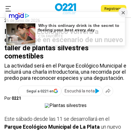
Registrarse
0221.com.ar
La Plata
Parque Ecológico
26 de junio de 2026
El Parque Ecológico volverá a
convertirse en escenario de un nuevo
taller de plantas silvestres
comestibles
La actividad será en el Parque Ecológico Municipal e
incluirá una charla introductoria, una recorrida por el
predio para reconocer especies y una degustación.
Escuchá la nota
Seguí a 0221 en
Por
0221
Este sábado desde las 11 se desarrollará en el
Parque Ecológico Municipal de La Plata
un nuevo