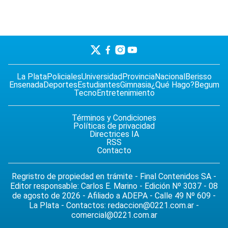
La Plata
Policiales
Universidad
Provincia
Nacional
Berisso
Ensenada
Deportes
Estudiantes
Gimnasia
¿Qué Hago?
Begum
Tecno
Entretenimiento
Términos y Condiciones
Políticas de privacidad
Directrices IA
RSS
Contacto
Regristro de propiedad en trámite - Final Contenidos SA -
Editor responsable: Carlos E. Marino - Edición Nº 3037 - 08
de agosto de 2026 - Afiliado a ADEPA - Calle 49 Nº 609 -
La Plata - Contactos:
redaccion@0221.com.ar
-
comercial@0221.com.ar