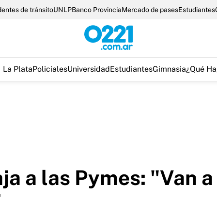
entes de tránsito
UNLP
Banco Provincia
Mercado de pases
Estudiantes
La Plata
Policiales
Universidad
Estudiantes
Gimnasia
¿Qué Ha
aja a las Pymes: "Van a
”