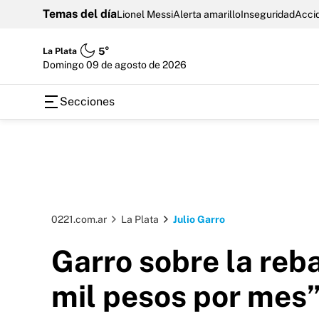
Temas del día
Lionel Messi
Alerta amarillo
Inseguridad
Accid
La Plata
5°
domingo 09 de agosto de 2026
Secciones
0221.com.ar
La Plata
Julio Garro
Garro sobre la reb
mil pesos por mes