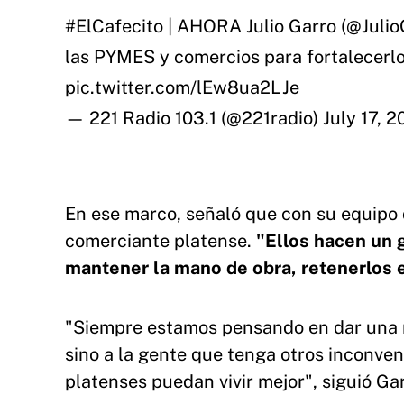
#ElCafecito
| AHORA Julio Garro (
@Julio
las PYMES y comercios para fortalecerlo
pic.twitter.com/lEw8ua2LJe
— 221 Radio 103.1 (@221radio)
July 17, 2
En ese marco, señaló que con su equipo d
comerciante platense.
"Ellos hacen un g
mantener la mano de obra, retenerlos e
"Siempre estamos pensando en dar una 
sino a la gente que tenga otros inconven
platenses puedan vivir mejor", siguió Ga