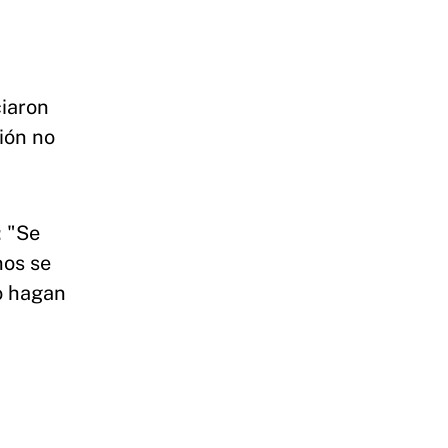
iaron
ión no
: "Se
nos se
o hagan