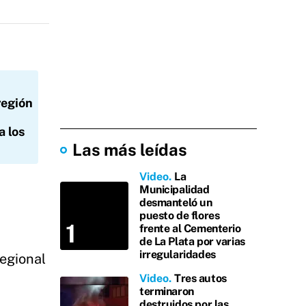
región
a los
Las más leídas
Video
La
Municipalidad
desmanteló un
puesto de flores
frente al Cementerio
de La Plata por varias
irregularidades
regional
Video
Tres autos
terminaron
destruidos por las