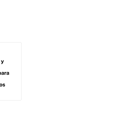
 y
para
os