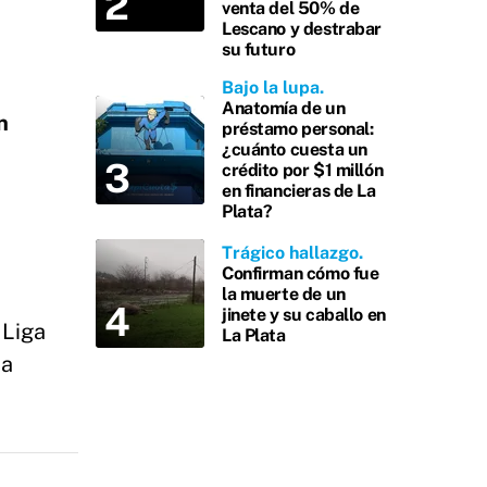
venta del 50% de
Lescano y destrabar
su futuro
Bajo la lupa
Anatomía de un
n
préstamo personal:
¿cuánto cuesta un
crédito por $1 millón
en financieras de La
Plata?
Trágico hallazgo
Confirman cómo fue
la muerte de un
jinete y su caballo en
 Liga
La Plata
ta