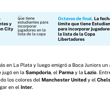
n
Octavos de final
La fech
ntes y
límite que tiene Estudia
en City
para incorporar jugadore
la lista de la Copa
Libertadores
ás en La Plata y luego emigró a Boca Juniors un 
e jugó en la
Sampdoria
, el
Parma
y la
Lazio
. Entr
ndo los colores del
Manchester United
y el
Chel
ugar en el
Inter
.