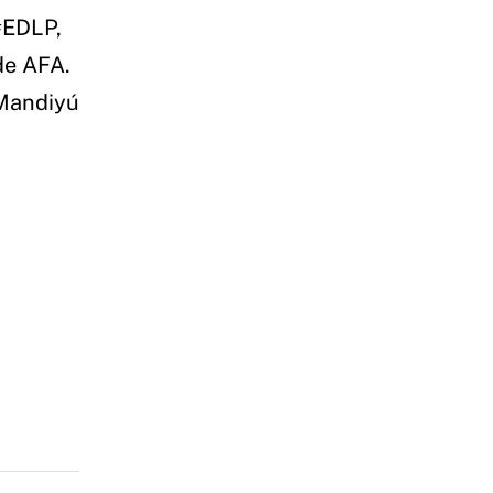
#EDLP
,
de AFA.
 Mandiyú