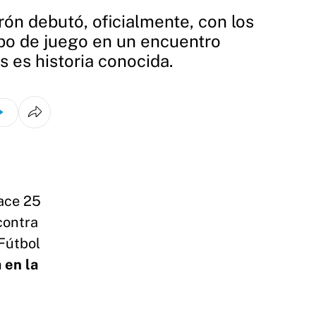
ón debutó, oficialmente, con los
mpo de juego en un encuentro
 es historia conocida.
hace 25
contra
 Fútbol
 en la