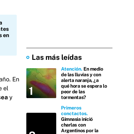
a
ntes
s en
Las más leídas
Atención
En medio
de las lluvias y con
año. En
alerta naranja, ¿a
qué hora se espera lo
e el
peor de las
sea
y
tormentas?
Primeros
conctactos
Gimnasia inició
charlas con
Argentinos por la