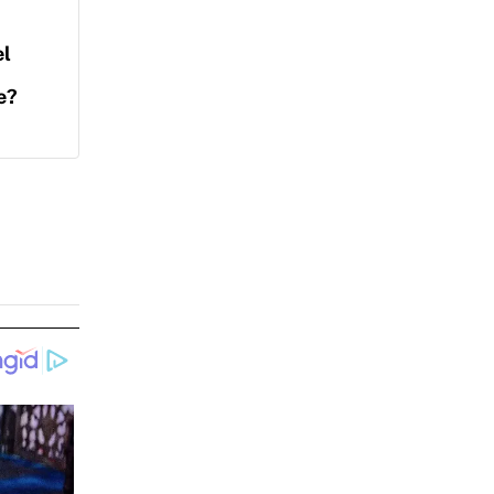
el
e?