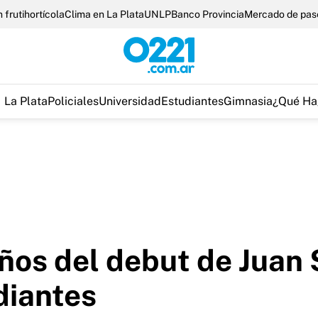
 frutihortícola
Clima en La Plata
UNLP
Banco Provincia
Mercado de pas
La Plata
Policiales
Universidad
Estudiantes
Gimnasia
¿Qué Ha
años del debut de Juan
diantes