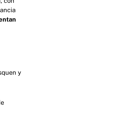
a, con
nancia
mentan
squen y
de