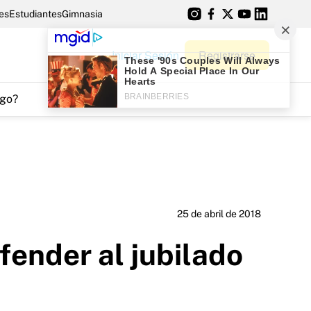
es
Estudiantes
Gimnasia
Iniciar Sesión
Registrarse
go?
25 de abril de 2018
efender al jubilado