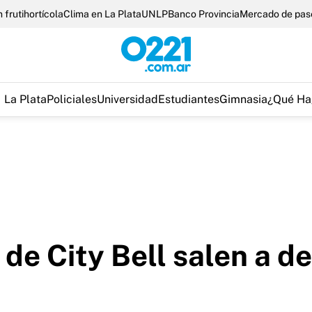
 frutihortícola
Clima en La Plata
UNLP
Banco Provincia
Mercado de pas
La Plata
Policiales
Universidad
Estudiantes
Gimnasia
¿Qué Ha
 de City Bell salen a d