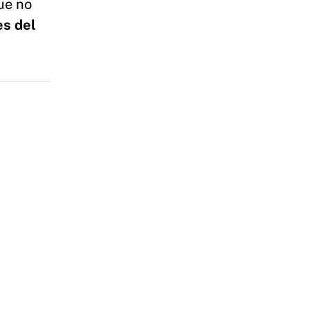
ue no
es del