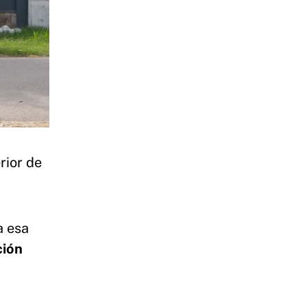
rior de
a esa
ción