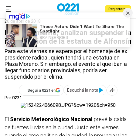
Registrarse
0221.com.ar
La Plata
Alfonsín
20 de abril de 2018
Por la tormenta, analizan suspender la
inauguración de la estatua de Alfonsín
Para este viernes se espera por el homenaje de ex
presidente radical, quien tendrá una estatua en
Plaza Moreno. Sin embargo, el evento al que iban a
llegar funcionarios provinciales, podría ser
suspendido por el clima.
Escuchá la nota
Seguí a 0221 en
Por
0221
El
Servicio Meteorológico Nacional
prevé la caída
de fuertes lluvias en la ciudad. Justo este viernes,
cuando el arco político de la ciudad, la provincia y los