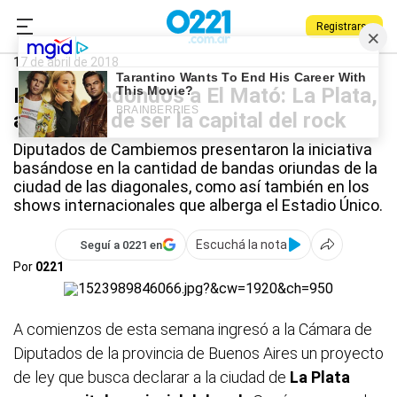
Registrarse
0221.com.ar
Qué Hago
Capital del rock
17 de abril de 2018
De Los Redondos a El Mató: La Plata,
a un paso de ser la capital del rock
Diputados de Cambiemos presentaron la iniciativa
basándose en la cantidad de bandas oriundas de la
ciudad de las diagonales, como así también en los
shows internacionales que alberga el Estadio Único.
Escuchá la nota
Seguí a 0221 en
Por
0221
A comienzos de esta semana ingresó a la Cámara de
Diputados de la provincia de Buenos Aires un proyecto
de ley que busca declarar a la ciudad de
La Plata