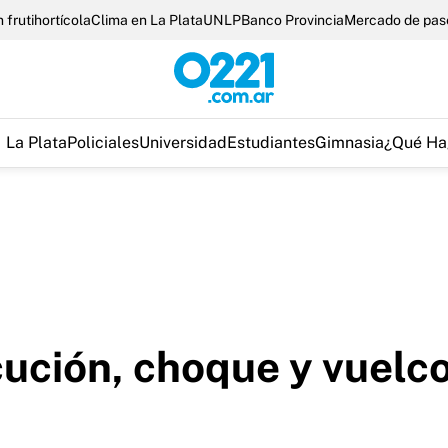
 frutihortícola
Clima en La Plata
UNLP
Banco Provincia
Mercado de pas
La Plata
Policiales
Universidad
Estudiantes
Gimnasia
¿Qué Ha
cución, choque y vuelc