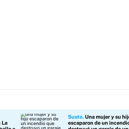
Susto
Una mujer y su hij
 La
escaparon de un incendi
ballo e
destruyó un garaje de un