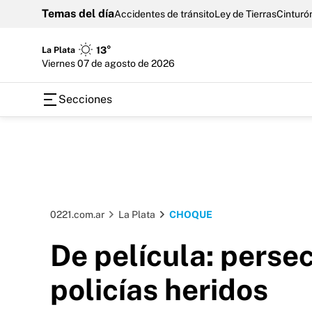
Temas del día
Accidentes de tránsito
Ley de Tierras
Cinturón
La Plata
13°
viernes 07 de agosto de 2026
Secciones
0221.com.ar
La Plata
CHOQUE
De película: perse
policías heridos