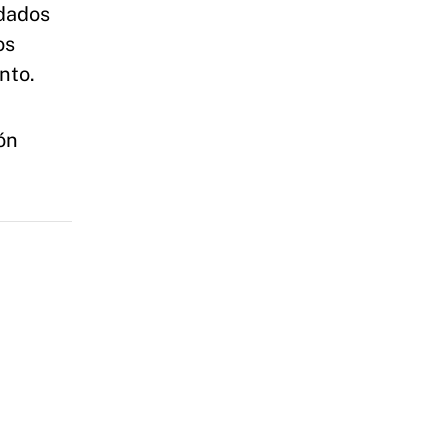
adados
os
nto.
ión