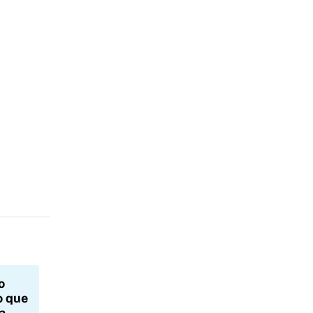
o
o que
a