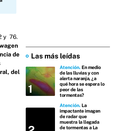
2 y 76.
kswagen
encia de
Las más leídas
s
Atención
En medio
ral, del
de las lluvias y con
alerta naranja, ¿a
qué hora se espera lo
peor de las
tormentas?
Atención
La
impactante imagen
de radar que
muestra la llegada
de tormentas a La