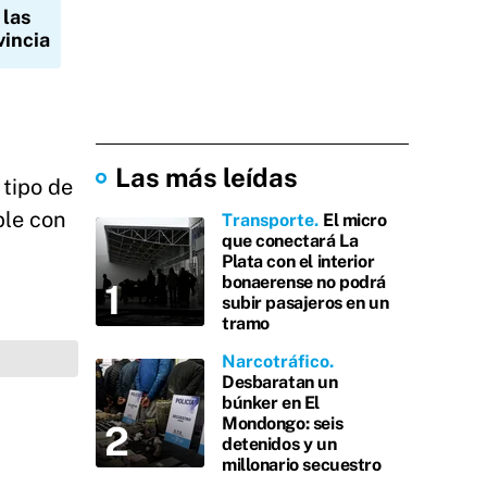
 las
vincia
Las más leídas
 tipo de
ple con
Transporte
El micro
que conectará La
Plata con el interior
bonaerense no podrá
subir pasajeros en un
tramo
Narcotráfico
Desbaratan un
búnker en El
Mondongo: seis
detenidos y un
millonario secuestro