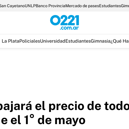
San Cayetano
UNLP
Banco Provincia
Mercado de pases
Estudiantes
Gim
La Plata
Policiales
Universidad
Estudiantes
Gimnasia
¿Qué Ha
ajará el precio de tod
e el 1° de mayo