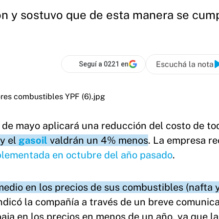
sión y sostuvo que de esta manera se cu
Escuchá la nota
Seguí a 0221 en
 de mayo aplicará una reducción del costo de to
y el
gasoil
valdrán un 4% menos
. La empresa r
plementada en octubre del año pasado
.
dio en los precios de sus combustibles (nafta y
indicó la compañía a través de un breve comunic
aja en los precios en menos de un año, ya que la