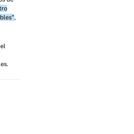
tro
ibles"
,
el
les.