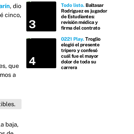
Todo listo
Baltasar
arín
, dio
Rodríguez es jugador
é cinco,
de Estudiantes:
revisión médica y
firma del contrato
0221 Play
Troglio
elogió el presente
tripero y confesó
cuál fue el mayor
dolor de toda su
es, que
carrera
amos a
a baja,
os de