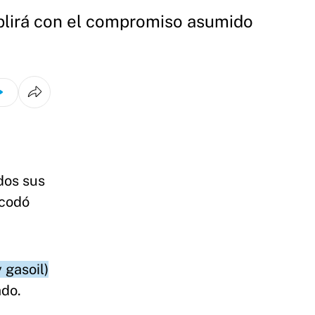
mplirá con el compromiso asumido
dos sus
ecodó
 gasoil)
ado.