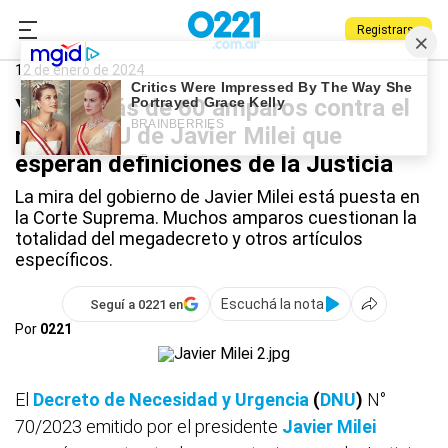
Registrarse
0221.com.ar
Nacional
CGT
12 de enero de 2024
Ya hay más de 60 amparos contra el
mega DNU de Javier Milei que
esperan definiciones de la Justicia
La mira del gobierno de Javier Milei está puesta en
la Corte Suprema. Muchos amparos cuestionan la
totalidad del megadecreto y otros artículos
específicos.
Escuchá la nota
Seguí a 0221 en
Por
0221
El
Decreto de Necesidad y Urgencia
(
DNU
)
N°
70/2023 emitido por el presidente
Javier Milei