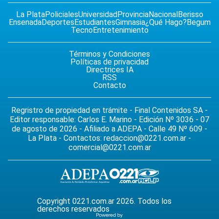
La Plata
Policiales
Universidad
Provincia
Nacional
Berisso
Ensenada
Deportes
Estudiantes
Gimnasia
¿Qué Hago?
Begum
Tecno
Entretenimiento
Términos y Condiciones
Políticas de privacidad
Directrices IA
RSS
Contacto
Regristro de propiedad en trámite - Final Contenidos SA -
Editor responsable: Carlos E. Marino - Edición Nº 3036 - 07
de agosto de 2026 - Afiliado a ADEPA - Calle 49 Nº 609 -
La Plata - Contactos:
redaccion@0221.com.ar
-
comercial@0221.com.ar
Copyright 0221.com.ar 2026. Todos los
derechos reservados