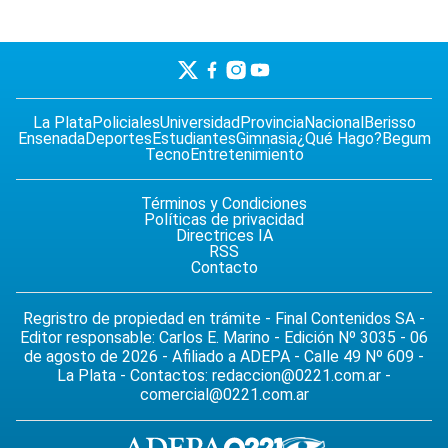
La Plata
Policiales
Universidad
Provincia
Nacional
Berisso
Ensenada
Deportes
Estudiantes
Gimnasia
¿Qué Hago?
Begum
Tecno
Entretenimiento
Términos y Condiciones
Políticas de privacidad
Directrices IA
RSS
Contacto
Regristro de propiedad en trámite - Final Contenidos SA -
Editor responsable: Carlos E. Marino - Edición Nº 3035 - 06
de agosto de 2026 - Afiliado a ADEPA - Calle 49 Nº 609 -
La Plata - Contactos:
redaccion@0221.com.ar
-
comercial@0221.com.ar