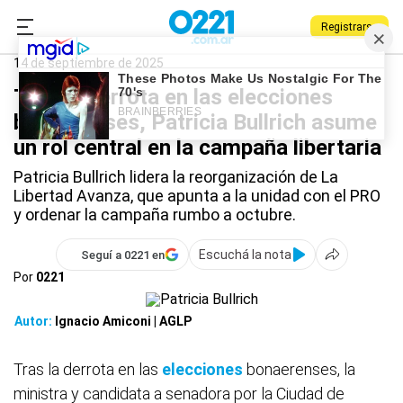
Registrarse
0221.com.ar
Nacional
Patricia Bullrich
14 de septiembre de 2025
Tras la derrota en las elecciones
bonaerenses, Patricia Bullrich asume
un rol central en la campaña libertaria
Patricia Bullrich lidera la reorganización de La
Libertad Avanza, que apunta a la unidad con el PRO
y ordenar la campaña rumbo a octubre.
Escuchá la nota
Seguí a 0221 en
Por
0221
Autor:
Ignacio Amiconi | AGLP
Tras la derrota en las
elecciones
bonaerenses, la
ministra y candidata a senadora por la Ciudad de