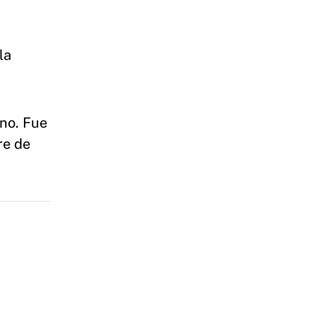
la
ino. Fue
re de