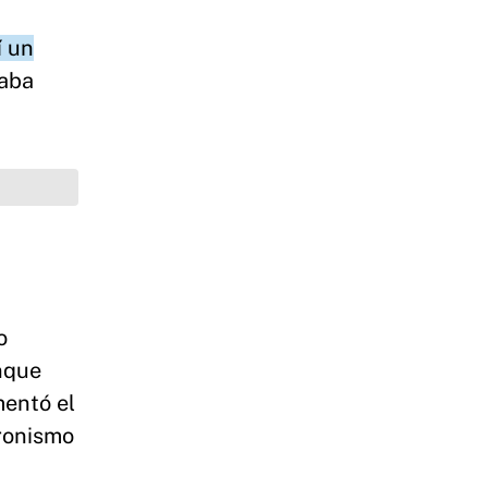
í un
taba
o
unque
mentó el
eronismo