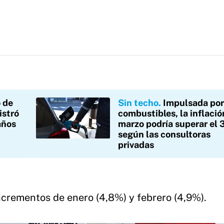
 de
Sin techo
Impulsada por
istró
combustibles, la inflació
años
marzo podría superar el
según las consultoras
privadas
ncrementos de enero (4,8%) y febrero (4,9%).