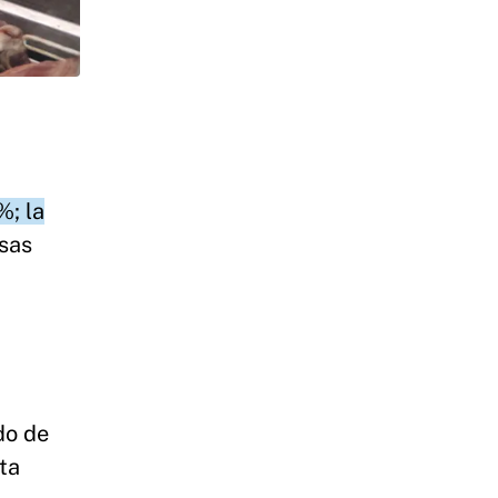
%; la
sas
do de
ta