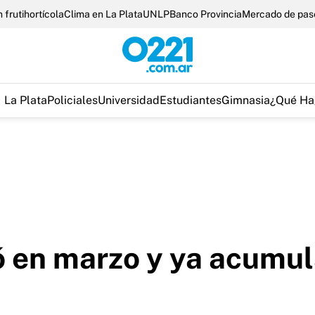
 frutihortícola
Clima en La Plata
UNLP
Banco Provincia
Mercado de pas
La Plata
Policiales
Universidad
Estudiantes
Gimnasia
¿Qué Ha
ó en marzo y ya acumu