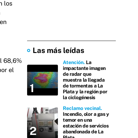
n los
a
 en
Las más leídas
el 68,6%
Atención
La
impactante imagen
or el
de radar que
muestra la llegada
de tormentas a La
Plata y la región por
la ciclogénesis
Reclamo vecinal
Incendio, olor a gas y
temor en una
estación de servicios
abandonada de La
Plata