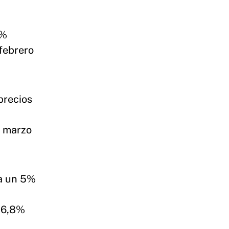
9%
febrero
precios
n marzo
ta un 5%
 16,8%