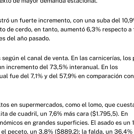
ontexto de mayor demanda estacional.
ostró un fuerte incremento, con una suba del 10,
ito de cerdo, en tanto, aumentó 6,3% respecto a 
s del año pasado.
según el canal de venta. En las carnicerías, los 
n incremento del 73,5% interanual. En los
ual fue del 7,1% y del 57,9% en comparación co
ltos en supermercados, como el lomo, que cues
lita de cuadril, un 7,6% más cara ($1.795,5). En
onómicos en grandes superficies. El asado es un
 el peceto, un 3,8% ($889,2); la falda, un 36,4%