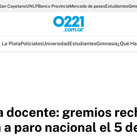
San Cayetano
UNLP
Banco Provincia
Mercado de pases
Estudiantes
Gim
La Plata
Policiales
Universidad
Estudiantes
Gimnasia
¿Qué Ha
ia docente: gremios rec
 a paro nacional el 5 