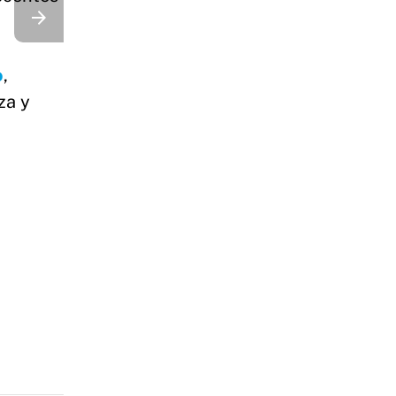
o
,
za y