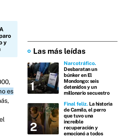
A
paro
o y
a
Las más leídas
Narcotráfico
Desbaratan un
búnker en El
000,
Mondongo: seis
detenidos y un
no es
millonario secuestro
ás,
Final feliz
La historia
de Camilo, el perro
que tuvo una
el
increíble
recuperación y
emocionó a todos