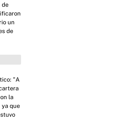
s de
ificaron
rio un
es de
tico: "A
cartera
on la
, ya que
ostuvo