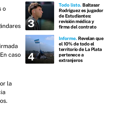
Todo listo
Baltasar
s o
Rodríguez es jugador
de Estudiantes:
revisión médica y
tándares
firma del contrato
Informe
Revelan que
el 10% de todo el
firmada
territorio de La Plata
 En caso
pertenece a
extranjeros
or la
cia
os.