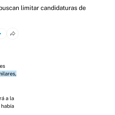
 buscan limitar candidaturas de
nes
ilares,
rá a la
e había