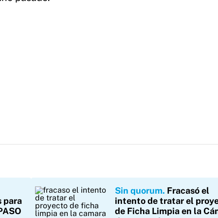
Sin quorum
Fracasó el
s para
intento de tratar el proy
s PASO
de Ficha Limpia en la C