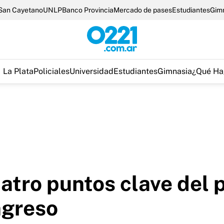
San Cayetano
UNLP
Banco Provincia
Mercado de pases
Estudiantes
Gim
La Plata
Policiales
Universidad
Estudiantes
Gimnasia
¿Qué Ha
uatro puntos clave del 
ngreso