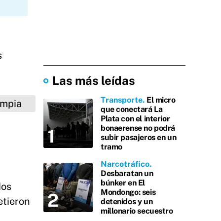
s
Las más leídas
Transporte
El micro
que conectará La
Plata con el interior
bonaerense no podrá
subir pasajeros en un
tramo
Narcotráfico
Desbaratan un
búnker en El
dos
Mondongo: seis
etieron
detenidos y un
millonario secuestro