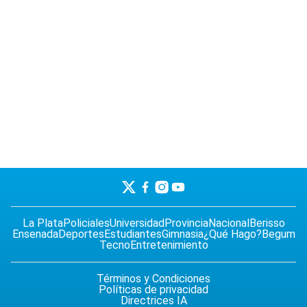
La Plata
Policiales
Universidad
Provincia
Nacional
Berisso
Ensenada
Deportes
Estudiantes
Gimnasia
¿Qué Hago?
Begum
Tecno
Entretenimiento
Términos y Condiciones
Políticas de privacidad
Directrices IA