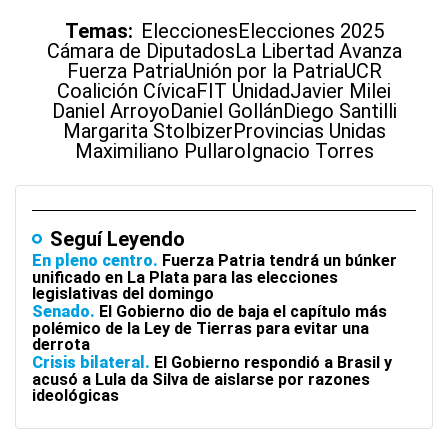
Temas:
Elecciones
Elecciones 2025
Cámara de Diputados
La Libertad Avanza
Fuerza Patria
Unión por la Patria
UCR
Coalición Cívica
FIT Unidad
Javier Milei
Daniel Arroyo
Daniel Gollán
Diego Santilli
Margarita Stolbizer
Provincias Unidas
Maximiliano Pullaro
Ignacio Torres
Seguí Leyendo
En pleno centro
Fuerza Patria tendrá un búnker
unificado en La Plata para las elecciones
legislativas del domingo
Senado
El Gobierno dio de baja el capítulo más
polémico de la Ley de Tierras para evitar una
derrota
Crisis bilateral
El Gobierno respondió a Brasil y
acusó a Lula da Silva de aislarse por razones
ideológicas