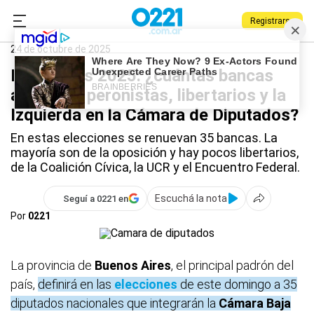
Registrarse
0221.com.ar
Nacional
Elecciones
24 de octubre de 2025
Elecciones 2025: ¿cuántas bancas
arriesgan peronistas, libertarios y la
Izquierda en la Cámara de Diputados?
En estas elecciones se renuevan 35 bancas. La
mayoría son de la oposición y hay pocos libertarios,
de la Coalición Cívica, la UCR y el Encuentro Federal.
Escuchá la nota
Seguí a 0221 en
Por
0221
La provincia de
Buenos Aires
, el principal padrón del
país,
definirá en las
elecciones
de este domingo a 35
diputados nacionales que integrarán la
Cámara Baja