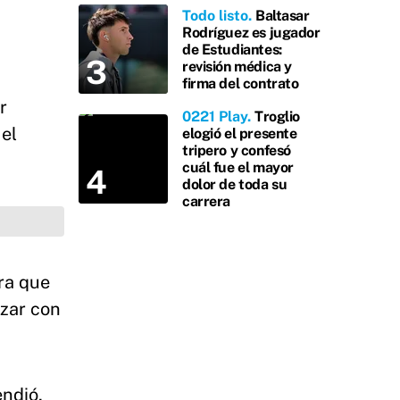
Todo listo
Baltasar
Rodríguez es jugador
de Estudiantes:
revisión médica y
firma del contrato
r
0221 Play
Troglio
 el
elogió el presente
tripero y confesó
cuál fue el mayor
dolor de toda su
carrera
bra que
nzar con
endió,