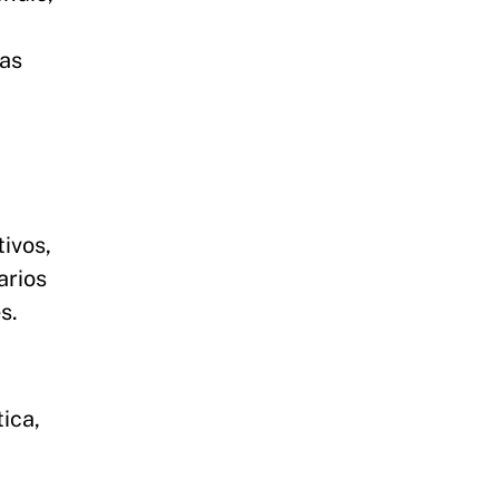
vas
tivos,
arios
s.
ica,