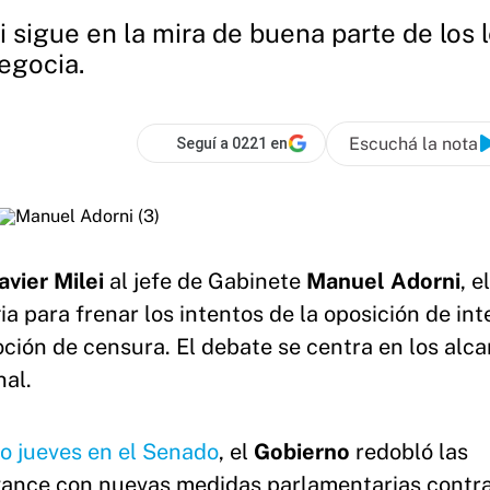
 sigue en la mira de buena parte de los
egocia.
Escuchá la nota
Seguí a 0221 en
avier Milei
al jefe de Gabinete
Manuel Adorni
, el
a para frenar los intentos de la oposición de int
ción de censura. El debate se centra en los alc
nal.
mo jueves en el Senado
, el
Gobierno
redobló las
avance con nuevas medidas parlamentarias contr