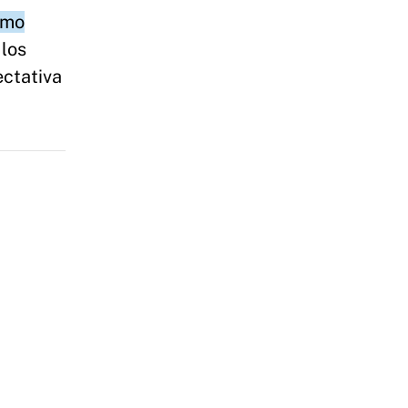
imo
 los
ectativa