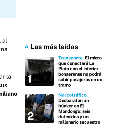
 al
Las más leídas
una
Transporte
El micro
que conectará La
Plata con el interior
bonaerense no podrá
ar la
subir pasajeros en un
sus
tramo
iliano
Narcotráfico
Desbaratan un
búnker en El
Mondongo: seis
detenidos y un
millonario secuestro