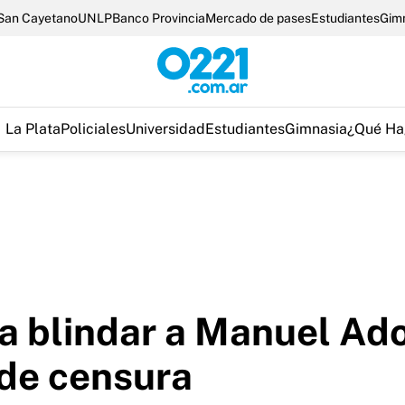
San Cayetano
UNLP
Banco Provincia
Mercado de pases
Estudiantes
Gim
La Plata
Policiales
Universidad
Estudiantes
Gimnasia
¿Qué Ha
ca blindar a Manuel Ad
 de censura