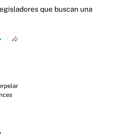
 legisladores que buscan una
erpelar
ances
a