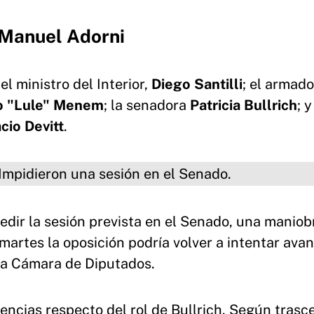
 Manuel Adorni
 ministro del Interior,
Diego Santilli
; el armado
o "Lule" Menem
; la senadora
Patricia Bullrich
; y
cio Devitt
.
ron una sesión en el Senado.
pedir la sesión prevista en el Senado, una manio
 martes la oposición podría volver a intentar ava
 la Cámara de Diputados.
encias respecto del rol de Bullrich. Según trasc