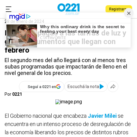
Registrarse
0221.com.ar
Nacional
Aumentos
28 de enero de 2024
De las prepagas a las tarifas de luz y
gas: los aumentos que llegan con
febrero
El segundo mes del año llegará con al menos tres
subas programadas que impactarán de lleno en el
nivel general de los precios.
Escuchá la nota
Seguí a 0221 en
Por
0221
El Gobierno nacional que encabeza
Javier Milei
se
encuentra en un intenso proceso de desregulación de
la economía liberando los precios de distintos rubros