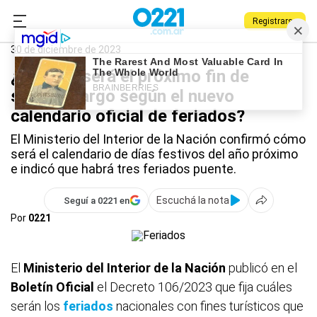
Registrarse
0221.com.ar
Nacional
Feriados
30 de diciembre de 2023
¿Cuándo será el próximo fin de
semana largo según el nuevo
calendario oficial de feriados?
El Ministerio del Interior de la Nación confirmó cómo
será el calendario de días festivos del año próximo
e indicó que habrá tres feriados puente.
Escuchá la nota
Seguí a 0221 en
Por
0221
El
Ministerio del Interior de la Nación
publicó en el
Boletín Oficial
el Decreto 106/2023 que fija cuáles
serán los
feriados
nacionales con fines turísticos que