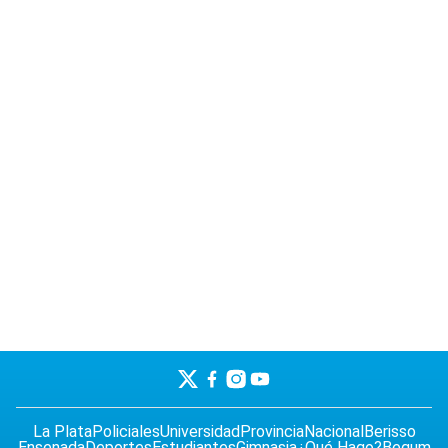
La Plata
Policiales
Universidad
Provincia
Nacional
Berisso
Ensenada
Deportes
Estudiantes
Gimnasia
¿Qué Hago?
Begum