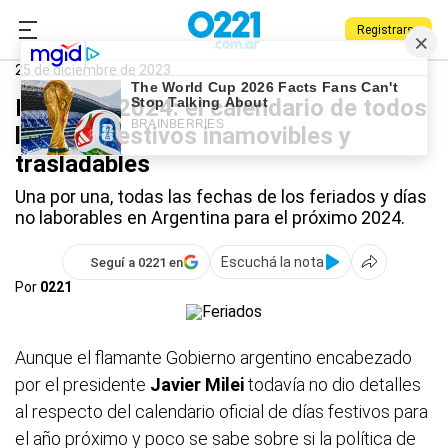
Registrarse
0221.com.ar
Nacional
Feriados
25 de diciembre de 2023
Feriados 2024: el calendario de todos
los días festivos inamovibles y
trasladables
Una por una, todas las fechas de los feriados y días
no laborables en Argentina para el próximo 2024.
Escuchá la nota
Seguí a 0221 en
Por
0221
Aunque el flamante Gobierno argentino encabezado
por el presidente
Javier Milei
todavía no dio detalles
al respecto del calendario oficial de días festivos para
el año próximo y poco se sabe sobre si la política de