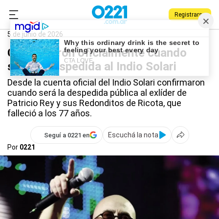
Registrarse
0221.com.ar
Nacional
Indio Solari
5 de junio de 2026
Confirmaron oficialmente cuando
será la despedida al Indio Solari
Desde la cuenta oficial del Indio Solari confirmaron
cuando será la despedida pública al exlíder de
Patricio Rey y sus Redonditos de Ricota, que
falleció a los 77 años.
Escuchá la nota
Seguí a 0221 en
Por
0221